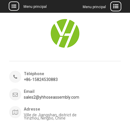
Menu principal
Menu principal
Aller
au
contenu
Téléphone
+86-15824530883
Email
sales2@yhhoseassembly.com
Adresse
Ville de Jiangshan, district de
Yinzhou, Ningbo, Chine