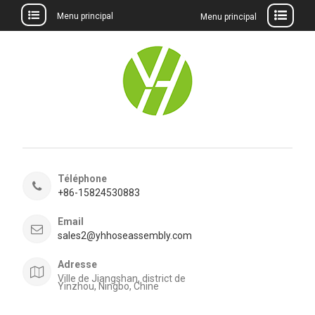
Menu principal
Menu principal
Aller
au
contenu
Téléphone
+86-15824530883
Email
sales2@yhhoseassembly.com
Adresse
Ville de Jiangshan, district de
Yinzhou, Ningbo, Chine